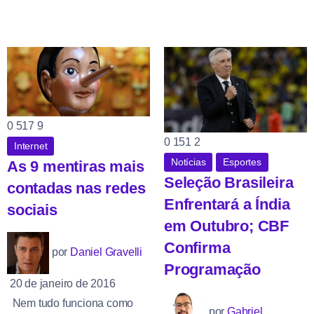
0
517
9
0
151
2
Internet
Notícias
Esportes
As 9 mentiras mais
Seleção Brasileira
contadas nas redes
Enfrentará a Índia
sociais
em Outubro; CBF
Confirma
por
Daniel Gravelli
Programação
20 de janeiro de 2016
Nem tudo funciona como
por
Gabriel