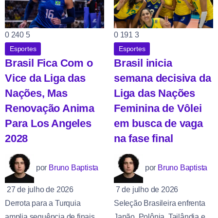
0
240
5
0
191
3
Esportes
Esportes
Brasil Fica Com o
Brasil inicia
Vice da Liga das
semana decisiva da
Nações, Mas
Liga das Nações
Renovação Anima
Feminina de Vôlei
Para Los Angeles
em busca de vaga
2028
na fase final
por
Bruno Baptista
por
Bruno Baptista
27 de julho de 2026
7 de julho de 2026
Derrota para a Turquia
Seleção Brasileira enfrenta
amplia sequência de finais
Japão, Polônia, Tailândia e