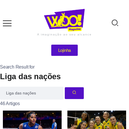
A imaginação ao seu alcance
Lojinha
Search Result for
Liga das nações
46 Artigos