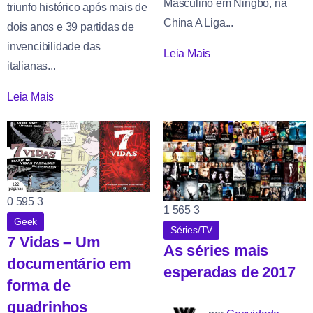
Masculino em Ningbo, na
triunfo histórico após mais de
China A Liga...
dois anos e 39 partidas de
invencibilidade das
Leia Mais
italianas...
Leia Mais
0
595
3
1
565
3
Geek
Séries/TV
7 Vidas – Um
As séries mais
documentário em
esperadas de 2017
forma de
quadrinhos