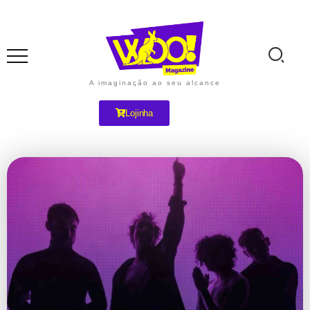
A imaginação ao seu alcance
Lojinha