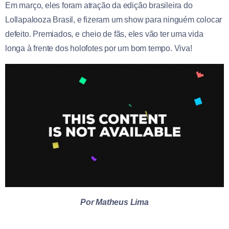
Em março, eles foram atração da edição brasileira do
Lollapalooza Brasil, e fizeram um show para ninguém colocar
defeito. Premiados, e cheio de fãs, eles vão ter uma vida
longa à frente dos holofotes por um bom tempo. Viva!
Por Matheus Lima