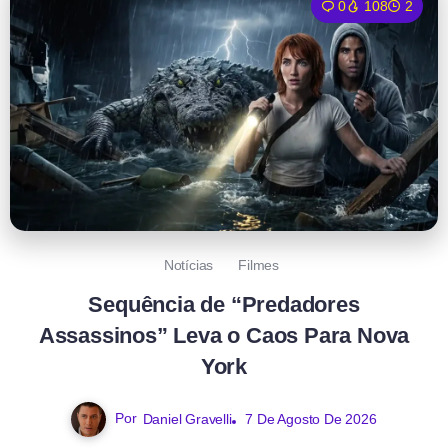
0
108
2
Notícias
Filmes
Sequência de “Predadores
Assassinos” Leva o Caos Para Nova
York
Por
Daniel Gravelli
7 De Agosto De 2026