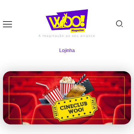
A imaginação ao seu alcance
Lojinha