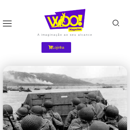
A imaginação ao seu alcance
Lojinha