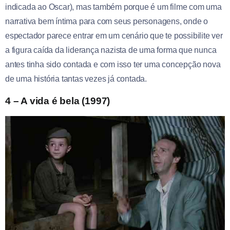
indicada ao Oscar), mas também porque é um filme com uma
narrativa bem íntima para com seus personagens, onde o
espectador parece entrar em um cenário que te possibilite ver
a figura caída da liderança nazista de uma forma que nunca
antes tinha sido contada e com isso ter uma concepção nova
de uma história tantas vezes já contada.
4 – A vida é bela (1997)