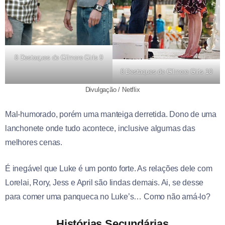
8 Destaques de Gilmore Girls 9
8 Destaques de Gilmore Girls 10
Divulgação / Netflix
Mal-humorado, porém uma manteiga derretida. Dono de uma
lanchonete onde tudo acontece, inclusive algumas das
melhores cenas.
É inegável que Luke é um ponto forte. As relações dele com
Lorelai, Rory, Jess e April são lindas demais. Ai, se desse
para comer uma panqueca no Luke’s… Como não amá-lo?
Histórias Secundárias