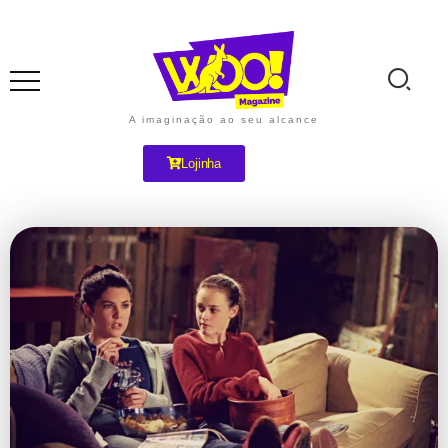
A imaginação ao seu alcance
Lojinha