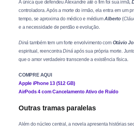
A única que defendeu Alexandre até o fim foi sua irmã,
controladora. Após a morte do irmão, ela entra em um p
tempo, se aproxima do médico e médium
Alberto
(
Cláu
e a necessidade de perdão e evolução.
Diná
também tem um forte envolvimento com
Otávio J
espiritual, reencontra
Diná
após sua própria morte. Junt
que o amor verdadeiro transcende a existência física.
COMPRE AQUI
Apple iPhone 13 (512 GB)
AirPods 4 com Cancelamento Ativo de Ruído
Outras tramas paralelas
Além do núcleo central, a novela apresenta histórias s