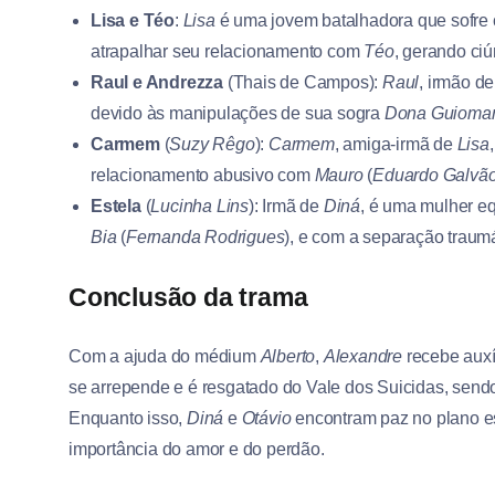
Lisa e Téo
:
Lisa
é uma jovem batalhadora que sofre 
atrapalhar seu relacionamento com
Téo
, gerando ciú
Raul e Andrezza
(Thais de Campos):
Raul
, irmão d
devido às manipulações de sua sogra
Dona Guioma
Carmem
(
Suzy Rêgo
):
Carmem
, amiga-irmã de
Lisa
relacionamento abusivo com
Mauro
(
Eduardo Galvã
Estela
(
Lucinha Lins
): Irmã de
Diná
, é uma mulher eq
Bia
(
Fernanda Rodrigues
), e com a separação traum
Conclusão da trama
Com a ajuda do médium
Alberto
,
Alexandre
recebe auxíl
se arrepende e é resgatado do Vale dos Suicidas, sendo
Enquanto isso,
Diná
e
Otávio
encontram paz no plano esp
importância do amor e do perdão.