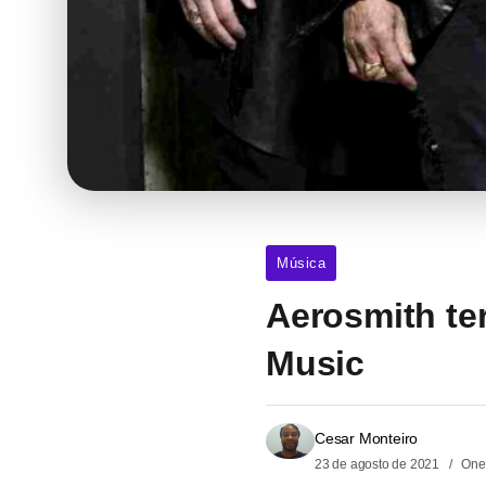
Música
Aerosmith te
Music
Cesar Monteiro
23 de agosto de 2021
One