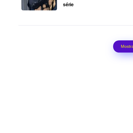
série
Mostra