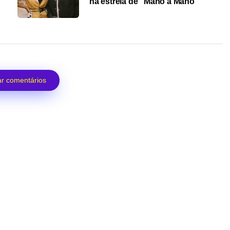
na estreia de “Mano a Mano”
r comentários