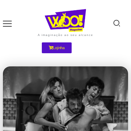
A imaginação ao seu alcance
Lojinha