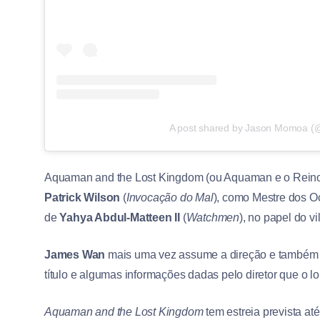
A post shared by Jason Momoa (@
Aquaman and the Lost Kingdom (ou Aquaman e o Reino P
Patrick Wilson
(
Invocação do Mal
), como Mestre dos 
de
Yahya Abdul-Matteen II
(
Watchmen
), no papel do v
James Wan
mais uma vez assume a direção e também 
título e algumas informações dadas pelo diretor que o 
Aquaman and the Lost Kingdom
tem estreia prevista a