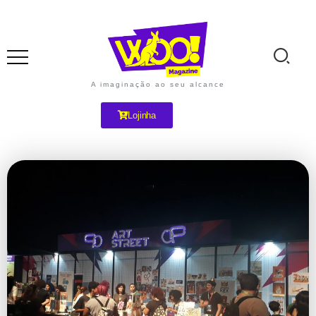
A imaginação ao seu alcance
Lojinha