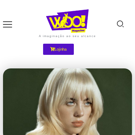
A imaginação ao seu alcance
Lojinha