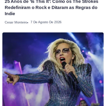
25 Anos de ‘Is This It’: Como os The Strokes
Redefiniram o Rock e Ditaram as Regras do
Indie
7 De Agosto De 2026
Cesar Monteiro