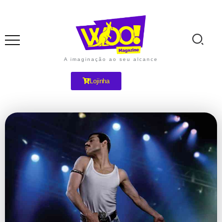
A imaginação ao seu alcance
Lojinha