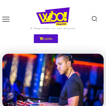
A imaginação ao seu alcance
Lojinha