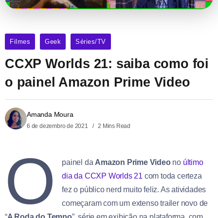
Filmes
Geek
Séries/TV
CCXP Worlds 21: saiba como foi
o painel Amazon Prime Video
Amanda Moura
6 de dezembro de 2021
2 Mins Read
O
painel da
Amazon Prime Video
no
último
dia da CCXP Worlds 21
com toda certeza
fez o público nerd muito feliz. As atividades
começaram com um extenso trailer novo de
“
A Roda do Tempo
”, série em exibição na plataforma, com