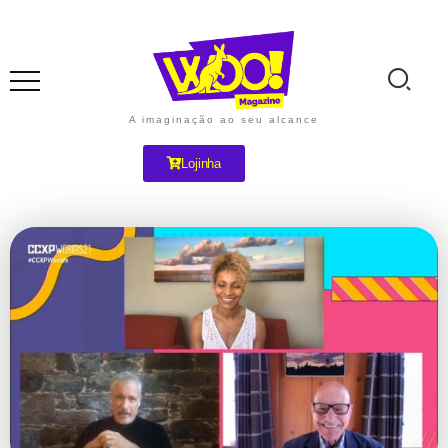
A imaginação ao seu alcance
Lojinha