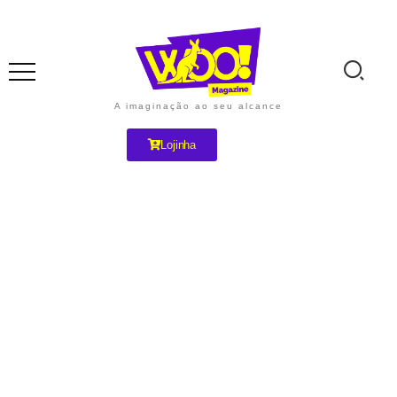
A imaginação ao seu alcance
Lojinha