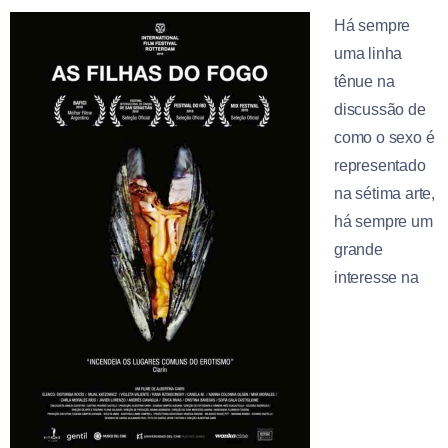
Há sempre
uma linha
tênue na
discussão de
como o sexo é
representado
na sétima arte,
há sempre um
grande
interesse na