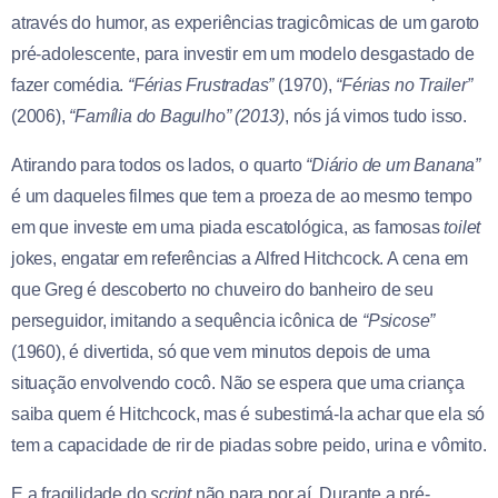
através do humor, as experiências tragicômicas de um garoto
pré-adolescente, para investir em um modelo desgastado de
fazer comédia.
“Férias Frustradas”
(1970),
“Férias no Trailer”
(2006),
“Família do Bagulho” (2013)
, nós já vimos tudo isso.
Atirando para todos os lados, o quarto
“Diário de um Banana”
é um daqueles filmes que tem a proeza de ao mesmo tempo
em que investe em uma piada escatológica, as famosas
toilet
jokes, engatar em referências a Alfred Hitchcock. A cena em
que Greg é descoberto no chuveiro do banheiro de seu
perseguidor, imitando a sequência icônica de
“Psicose”
(1960), é divertida, só que vem minutos depois de uma
situação envolvendo cocô. Não se espera que uma criança
saiba quem é Hitchcock, mas é subestimá-la achar que ela só
tem a capacidade de rir de piadas sobre peido, urina e vômito.
E a fragilidade do
script
não para por aí. Durante a pré-