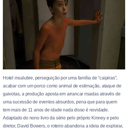
Hotel insalubre, perseguição por uma família de “caipiras”,
acabar com um porco como animal de estimação, ataque de
gaivotas, a produção aposta em arrancar risadas através de
uma sucessão de eventos absurdos, pena que para quem
tem mais de 11 anos de idade nada disso é novidade.
Adaptado do nono livro da série pelo próprio Kinney e pelo
diretor, David Bowers, o roteiro abandona a ideia de explorar,