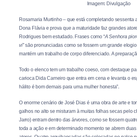
Imagem: Divulgação
Rosamaria Murtinho – que está completando sessenta an
Dona Flávia e prova que a maturidade faz grandes ator
Rodrigues bem estudado. Frases como “
A Senhora pior
vi
” são pronunciadas como se fossem um grande elogio. 
mantém um trabalho de corpo diferenciado. A preparação c
Todo o elenco tem um trabalho coeso, com destaque par
carioca Dida Carneiro que entra em cena e levanta o e
hálito é bom demais para uma mulher honesta”.
O enorme cenário de José Dias é uma obra de arte e tom
galhos no alto se misturam à muitas folhas secas pelo
Jarro) entram dentro das árvores, como se fossem quat
toda a ação e em determinado momento se abrem duas
atores. Quatro arquibancadas são colocadas no palco pa