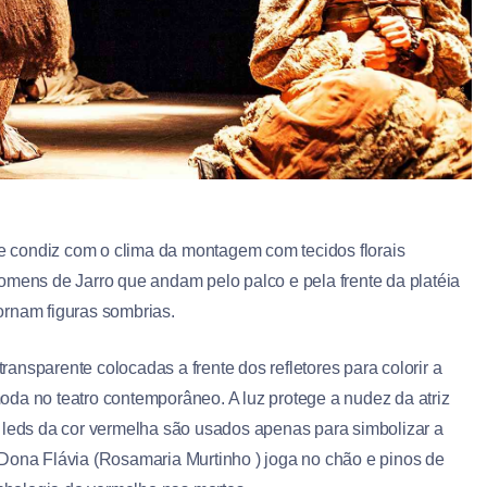
ele condiz com o clima da montagem com tecidos florais
omens de Jarro que andam pelo palco e pela frente da platéia
ornam figuras sombrias.
transparente colocadas a frente dos refletores para colorir a
da no teatro contemporâneo. A luz protege a nudez da atriz
E leds da cor vermelha são usados apenas para simbolizar a
 Dona Flávia (Rosamaria Murtinho ) joga no chão e pinos de