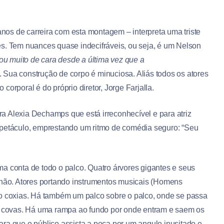
os de carreira com esta montagem – interpreta uma triste
es. Tem nuances quase indecifráveis, ou seja, é um Nelson
ou muito de cara desde a última vez que a
Sua construção de corpo é minuciosa. Aliás todos os atores
orporal é do próprio diretor, Jorge Farjalla.
a Alexia Dechamps que está irreconhecível e para atriz
spetáculo, emprestando um ritmo de comédia seguro: “Seu
a conta de todo o palco. Quatro árvores gigantes e seus
 chão. Atores portando instrumentos musicais (Homens
ro coxias. Há também um palco sobre o palco, onde se passa
 covas. Há uma rampa ao fundo por onde entram e saem os
ra que o público assista a peça por um angulo inusitado e