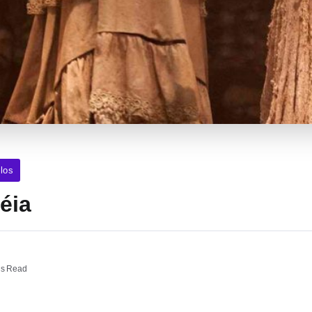
los
téia
ns Read