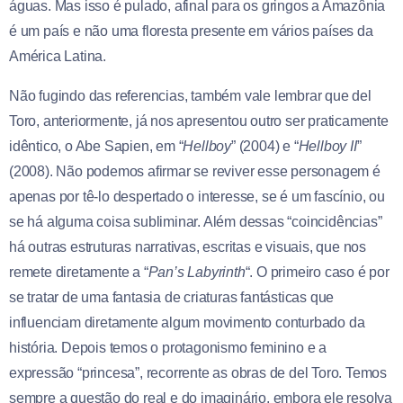
águas. Mas isso é pulado, afinal para os gringos a Amazônia
é um país e não uma floresta presente em vários países da
América Latina.
Não fugindo das referencias, também vale lembrar que del
Toro, anteriormente, já nos apresentou outro ser praticamente
idêntico, o Abe Sapien, em “
Hellboy
” (2004) e “
Hellboy II
”
(2008). Não podemos afirmar se reviver esse personagem é
apenas por tê-lo despertado o interesse, se é um fascínio, ou
se há alguma coisa subliminar. Além dessas “coincidências”
há outras estruturas narrativas, escritas e visuais, que nos
remete diretamente a “
Pan’s Labyrinth
“. O primeiro caso é por
se tratar de uma fantasia de criaturas fantásticas que
influenciam diretamente algum movimento conturbado da
história. Depois temos o protagonismo feminino e a
expressão “princesa”, recorrente as obras de del Toro. Temos
sempre a questão do real e do imaginário, embora ele resolva