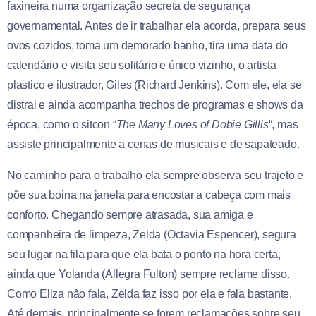
faxineira numa organização secreta de segurança
governamental. Antes de ir trabalhar ela acorda, prepara seus
ovos cozidos, toma um demorado banho, tira uma data do
calendário e visita seu solitário e único vizinho, o artista
plastico e ilustrador, Giles (Richard Jenkins). Com ele, ela se
distrai e ainda acompanha trechos de programas e shows da
época, como o sitcon “
The Many Loves of Dobie Gillis
“, mas
assiste principalmente a cenas de musicais e de sapateado.
No caminho para o trabalho ela sempre observa seu trajeto e
põe sua boina na janela para encostar a cabeça com mais
conforto. Chegando sempre atrasada, sua amiga e
companheira de limpeza, Zelda (Octavia Espencer), segura
seu lugar na fila para que ela bata o ponto na hora certa,
ainda que Yolanda (Allegra Fulton) sempre reclame disso.
Como Eliza não fala, Zelda faz isso por ela e fala bastante.
Até demais, principalmente se forem reclamações sobre seu