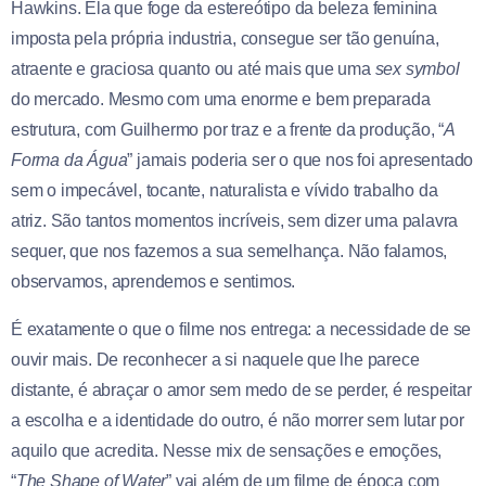
Hawkins. Ela que foge da estereótipo da beleza feminina
imposta pela própria industria, consegue ser tão genuína,
atraente e graciosa quanto ou até mais que uma
sex symbol
do mercado. Mesmo com uma enorme e bem preparada
estrutura, com Guilhermo por traz e a frente da produção, “
A
Forma da Água
” jamais poderia ser o que nos foi apresentado
sem o impecável, tocante, naturalista e vívido trabalho da
atriz. São tantos momentos incríveis, sem dizer uma palavra
sequer, que nos fazemos a sua semelhança. Não falamos,
observamos, aprendemos e sentimos.
É exatamente o que o filme nos entrega: a necessidade de se
ouvir mais. De reconhecer a si naquele que lhe parece
distante, é abraçar o amor sem medo de se perder, é respeitar
a escolha e a identidade do outro, é não morrer sem lutar por
aquilo que acredita. Nesse mix de sensações e emoções,
“
The Shape of Water
” vai além de um filme de época com