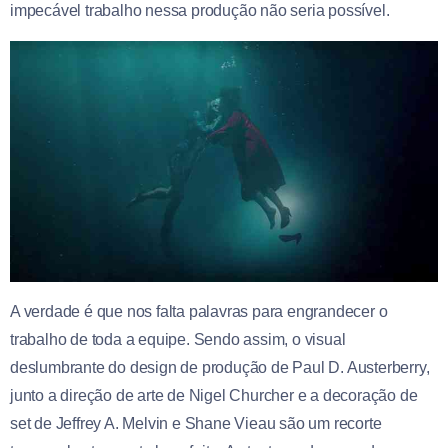
impecável trabalho nessa produção não seria possível.
A verdade é que nos falta palavras para engrandecer o
trabalho de toda a equipe. Sendo assim, o visual
deslumbrante do design de produção de Paul D. Austerberry,
junto a direção de arte de Nigel Churcher e a decoração de
set de Jeffrey A. Melvin e Shane Vieau são um recorte