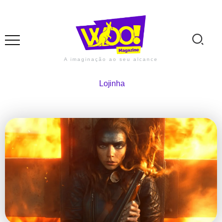
A imaginação ao seu alcance
Lojinha