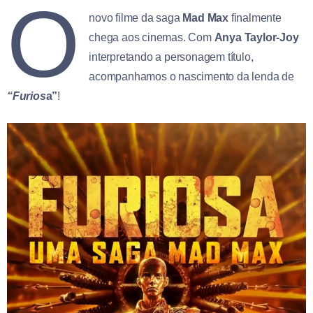
O
novo filme da saga
Mad Max
finalmente
chega aos cinemas. Com
Anya Taylor-Joy
interpretando a personagem título,
acompanhamos o nascimento da lenda de
“Furios
a”
!