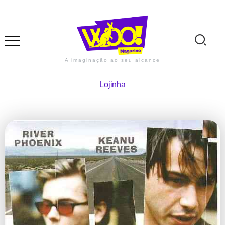
A imaginação ao seu alcance
Lojinha