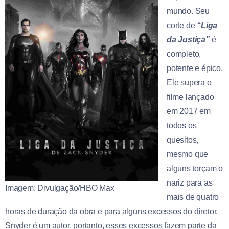
mundo. Seu
corte de
“Liga
da Justiça”
é
completo,
potente e épico.
Ele supera o
filme lançado
em 2017 em
todos os
quesitos,
mesmo que
alguns torçam o
nariz para as
Imagem: Divulgação/HBO Max
mais de quatro
horas de duração da obra e para alguns excessos do diretor.
Snyder é um autor, portanto, esses excessos fazem parte da