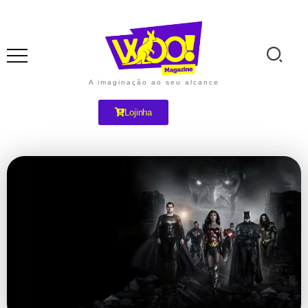
A imaginação ao seu alcance
Lojinha