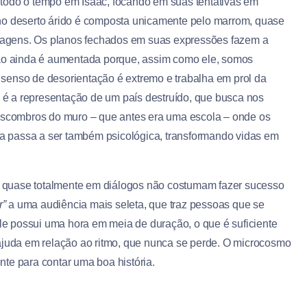
todo o tempo em Isaac, focando em suas tentativas em
ia no deserto árido é composta unicamente pelo marrom, quase
agens. Os planos fechados em suas expressões fazem a
são ainda é aumentada porque, assim como ele, somos
senso de desorientação é extremo e trabalha em prol da
, é a representação de um país destruído, que busca nos
scombros do muro – que antes era uma escola – onde os
ica passa a ser também psicológica, transformando vidas em
 quase totalmente em diálogos não costumam fazer sucesso
r”
a uma audiência mais seleta, que traz pessoas que se
Ele possui uma hora em meia de duração, o que é suficiente
 ajuda em relação ao ritmo, que nunca se perde. O microcosmo
ente para contar uma boa história.