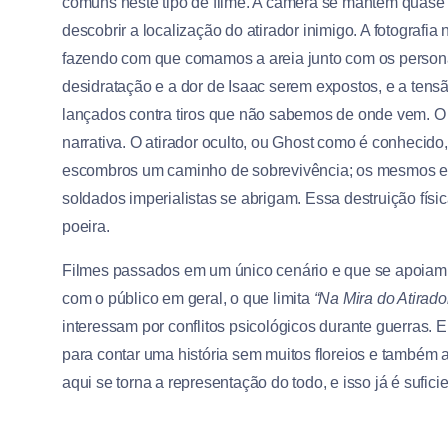
comuns neste tipo de filme. A câmera se mantém quase 
descobrir a localização do atirador inimigo. A fotograf
fazendo com que comamos a areia junto com os person
desidratação e a dor de Isaac serem expostos, e a ten
lançados contra tiros que não sabemos de onde vem. O 
narrativa. O atirador oculto, ou Ghost como é conhecido
escombros um caminho de sobrevivência; os mesmos e
soldados imperialistas se abrigam. Essa destruição fís
poeira.
Filmes passados em um único cenário e que se apoiam
com o público em geral, o que limita
“Na Mira do Atirado
interessam por conflitos psicológicos durante guerras. 
para contar uma história sem muitos floreios e também
aqui se torna a representação do todo, e isso já é sufici