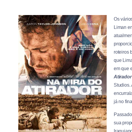
Os vário
Liman em
atualmen
proporci
roteiros
que Lima
em que e
Atirador
Studios.
encurral
já no fin
Passado
sua prop
Iraquian