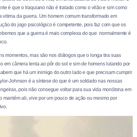
ante é que o Iraquiano não é tratado como o vilão e sim como
a vitima da guerra. Um homem comum transformado em
ção do jogo psicológico é competente, pois faz com que os
rcebemos que a guerra é mais complexa do que normalmente é
nco.
uns momentos, mas são nos diálogos que o longa tira suas
do em câmera lenta ao pôr do sol e sim de homens lutando por
abem que há um inimigo do outro lado e que precisam cumprir
ylor-Johnson é a síntese do que é um soldado nas nossas
angeiras, pois não consegue voltar para sua vida monótona em
e o mantém ali, vive por um pouco de ação ou mesmo por
ivo.