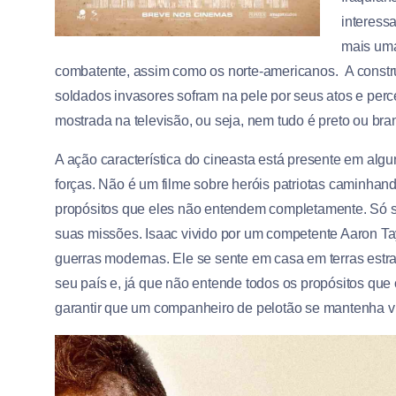
interess
mais um
combatente, assim como os norte-americanos. A constru
soldados invasores sofram na pele por seus atos e pe
mostrada na televisão, ou seja, nem tudo é preto ou bra
A ação característica do cineasta está presente em alg
forças. Não é um filme sobre heróis patriotas caminhan
propósitos que eles não entendem completamente. Só s
suas missões. Isaac vivido por um competente Aaron Ta
guerras modernas. Ele se sente em casa em terras estr
seu país e, já que não entende todos os propósitos qu
garantir que um companheiro de pelotão se mantenha v