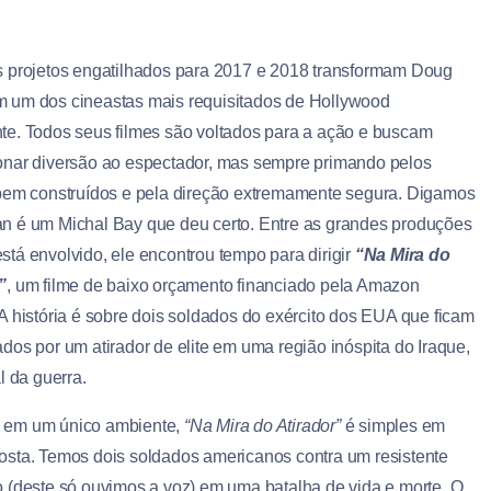
s projetos engatilhados para 2017 e 2018 transformam Doug
 um dos cineastas mais requisitados de Hollywood
te. Todos seus filmes são voltados para a ação e buscam
onar diversão ao espectador, mas sempre primando pelos
 bem construídos e pela direção extremamente segura. Digamos
n é um Michal Bay que deu certo. Entre as grandes produções
stá envolvido, ele encontrou tempo para dirigir
“Na Mira do
”
, um filme de baixo orçamento financiado pela Amazon
 A história é sobre dois soldados do exército dos EUA que ficam
ados por um atirador de elite em uma região inóspita do Iraque,
al da guerra.
 em um único ambiente,
“Na Mira do Atirador”
é simples em
osta. Temos dois soldados americanos contra um resistente
o (deste só ouvimos a voz) em uma batalha de vida e morte. O