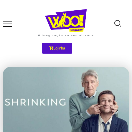
A imaginação ao seu alcance
Lojinha