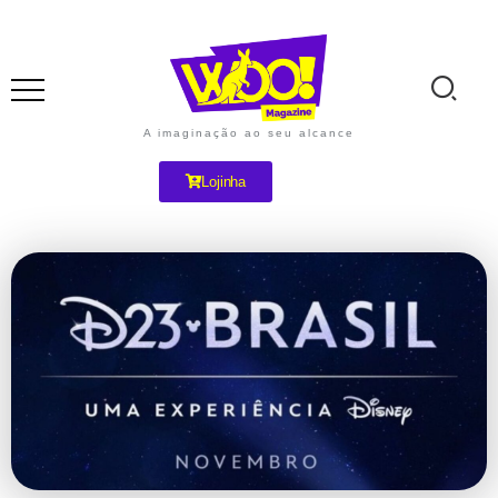
A imaginação ao seu alcance
Lojinha