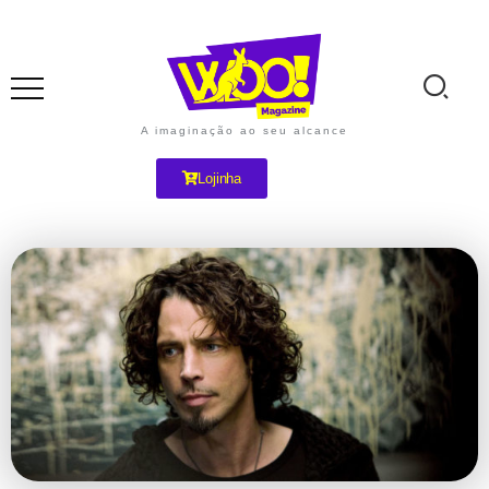
A imaginação ao seu alcance
Lojinha