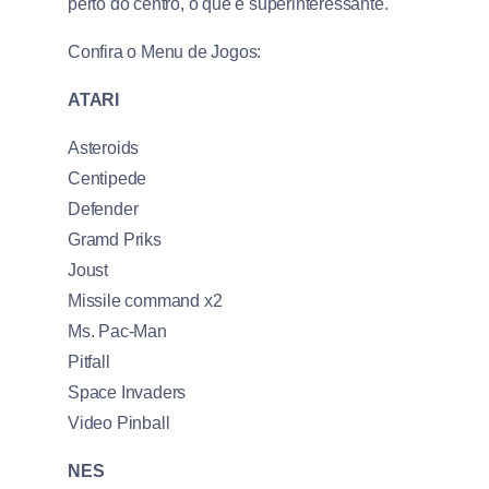
perto do centro, o que é superinteressante.
Confira o Menu de Jogos:
ATARI
Asteroids
Centipede
Defender
Gramd Priks
Joust
Missile command x2
Ms. Pac-Man
Pitfall
Space Invaders
Video Pinball
NES