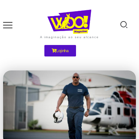
A imaginação ao seu alcance
Lojinha