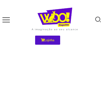
A imaginação ao seu alcance
Lojinha