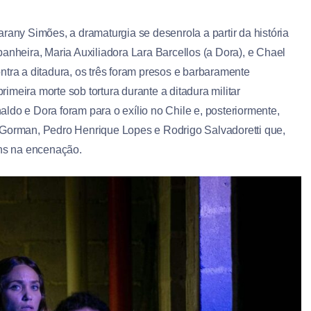
rany Simões, a dramaturgia se desenrola a partir da história
anheira, Maria Auxiliadora Lara Barcellos (a Dora), e Chael
ntra a ditadura, os três foram presos e barbaramente
rimeira morte sob tortura durante a ditadura militar
ldo e Dora foram para o exílio no Chile e, posteriormente,
 Gorman, Pedro Henrique Lopes e Rodrigo Salvadoretti que,
ens na encenação.