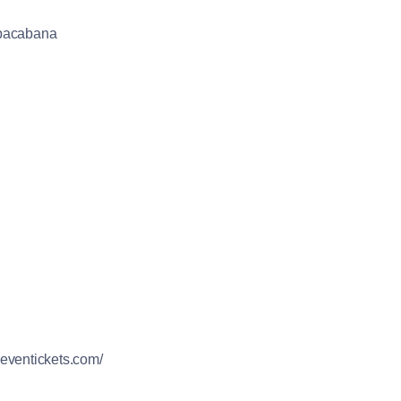
opacabana
eleventickets.com/