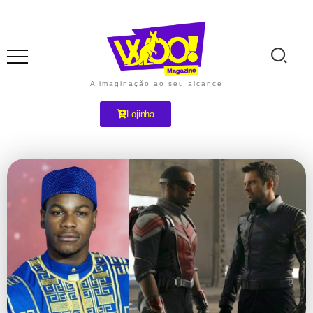
A imaginação ao seu alcance
Lojinha