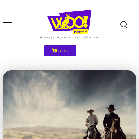
A imaginação ao seu alcance
Lojinha