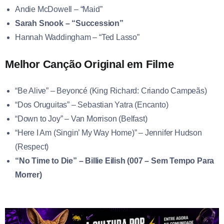
Andie McDowell – “Maid”
Sarah Snook – “Succession”
Hannah Waddingham – “Ted Lasso”
Melhor Canção Original em Filme
“Be Alive” – Beyoncé (King Richard: Criando Campeãs)
“Dos Oruguitas” – Sebastian Yatra (Encanto)
“Down to Joy” – Van Morrison (Belfast)
“Here I Am (Singin’ My Way Home)” – Jennifer Hudson
(Respect)
“No Time to Die” – Billie Eilish (007 – Sem Tempo Para
Morrer)