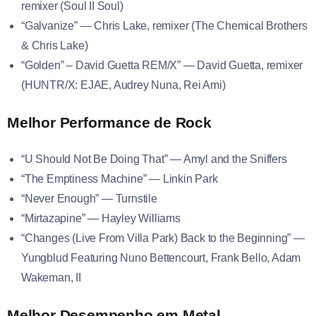
remixer (Soul II Soul)
“Galvanize” — Chris Lake, remixer (The Chemical Brothers
& Chris Lake)
“Golden” – David Guetta REM/X” — David Guetta, remixer
(HUNTR/X: EJAE, Audrey Nuna, Rei Ami)
Melhor Performance de Rock
“U Should Not Be Doing That” — Amyl and the Sniffers
“The Emptiness Machine” — Linkin Park
“Never Enough” — Turnstile
“Mirtazapine” — Hayley Williams
“Changes (Live From Villa Park) Back to the Beginning” —
Yungblud Featuring Nuno Bettencourt, Frank Bello, Adam
Wakeman, II
Melhor Desempenho em Metal