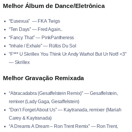
Melhor Álbum de Dance/Eletrônica
“Eusexua” — FKA Twigs
“Ten Days” — Fred Again..
“Fancy That” — PinkPantheress
“Inhale / Exhale” — Rüfüs Du Sol
“F*** U Skrillex You Think Ur Andy Warhol But Ur Not!! <3”
— Skrillex
Melhor Gravação Remixada
“Abracadabra (Gesaffelstein Remix)” — Gesaffelstein,
remixer (Lady Gaga, Gesaffelstein)
“Don’t Forget About Us” — Kaytranada, remixer (Mariah
Carey & Kaytranada)
“A Dreams A Dream – Ron Trent Remix” — Ron Trent,