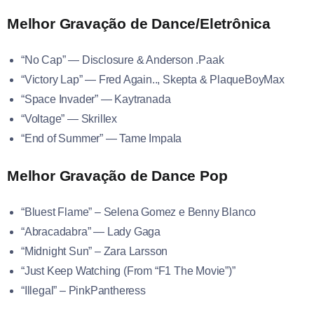
Melhor Gravação de Dance/Eletrônica
“No Cap” — Disclosure & Anderson .Paak
“Victory Lap” — Fred Again.., Skepta & PlaqueBoyMax
“Space Invader” — Kaytranada
“Voltage” — Skrillex
“End of Summer” — Tame Impala
Melhor Gravação de Dance Pop
“Bluest Flame” – Selena Gomez e Benny Blanco
“Abracadabra” — Lady Gaga
“Midnight Sun” – Zara Larsson
“Just Keep Watching (From “F1 The Movie”)”
“Illegal” – PinkPantheress