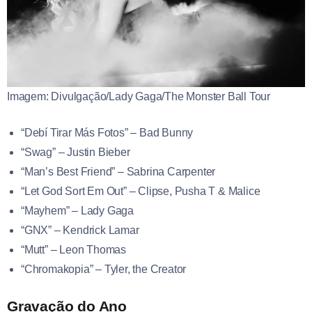
Imagem: Divulgação/Lady Gaga/The Monster Ball Tour
“Debí Tirar Más Fotos” – Bad Bunny
“Swag” – Justin Bieber
“Man’s Best Friend” – Sabrina Carpenter
“Let God Sort Em Out” – Clipse, Pusha T & Malice
“Mayhem” – Lady Gaga
“GNX” – Kendrick Lamar
“Mutt” – Leon Thomas
“Chromakopia” – Tyler, the Creator
Gravação do Ano