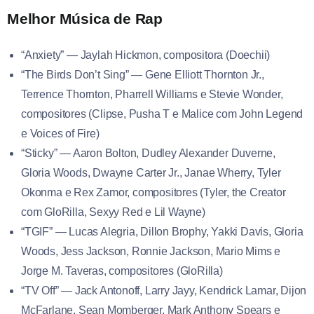
Melhor Música de Rap
“Anxiety” — Jaylah Hickmon, compositora (Doechii)
“The Birds Don’t Sing” — Gene Elliott Thornton Jr.,
Terrence Thornton, Pharrell Williams e Stevie Wonder,
compositores (Clipse, Pusha T e Malice com John Legend
e Voices of Fire)
“Sticky” — Aaron Bolton, Dudley Alexander Duverne,
Gloria Woods, Dwayne Carter Jr., Janae Wherry, Tyler
Okonma e Rex Zamor, compositores (Tyler, the Creator
com GloRilla, Sexyy Red e Lil Wayne)
“TGIF” — Lucas Alegria, Dillon Brophy, Yakki Davis, Gloria
Woods, Jess Jackson, Ronnie Jackson, Mario Mims e
Jorge M. Taveras, compositores (GloRilla)
“TV Off” — Jack Antonoff, Larry Jayy, Kendrick Lamar, Dijon
McFarlane, Sean Momberger, Mark Anthony Spears e