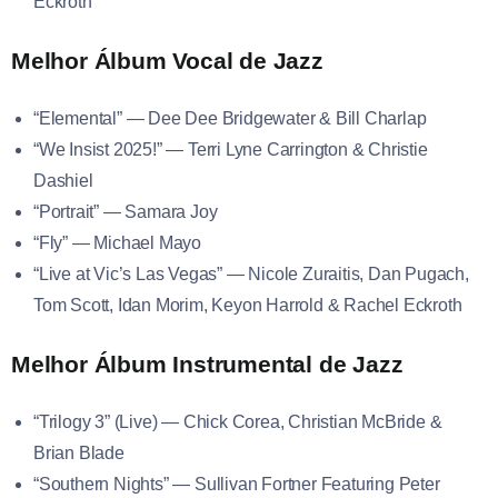
Eckroth
Melhor Álbum Vocal de Jazz
“Elemental” — Dee Dee Bridgewater & Bill Charlap
“We Insist 2025!” — Terri Lyne Carrington & Christie
Dashiel
“Portrait” — Samara Joy
“Fly”
— Michael Mayo
“Live at Vic’s Las Vegas” — Nicole Zuraitis, Dan Pugach,
Tom Scott, Idan Morim, Keyon Harrold & Rachel Eckroth
Melhor Álbum Instrumental de Jazz
“Trilogy 3” (Live) — Chick Corea, Christian McBride &
Brian Blade
“Southern Nights” — Sullivan Fortner Featuring Peter