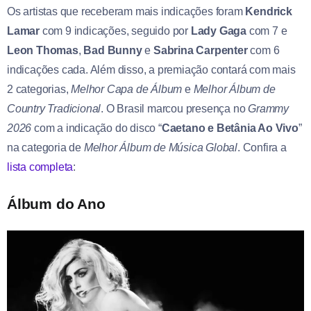
Os artistas que receberam mais indicações foram
Kendrick
Lamar
com 9 indicações, seguido por
Lady Gaga
com 7 e
Leon Thomas
,
Bad Bunny
e
Sabrina Carpenter
com 6
indicações cada. Além disso, a premiação contará com mais
2 categorias,
Melhor Capa de Álbum
e
Melhor Álbum de
Country Tradicional
. O Brasil marcou presença no
Grammy
2026
com a indicação do disco “
Caetano e Betânia Ao Vivo
”
na categoria de
Melhor Álbum de Música Global
. Confira a
lista completa
:
Álbum do Ano