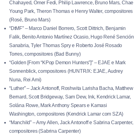
Chahayed, Omer Fedi, Philip Lawrence, Bruno Mars, Chae
Young Park, Theron Thomas e Henry Walter, compositores
(Rosé, Bruno Mars)
“DtMF” – Marco Daniel Borrero, Scott Dittrich, Benjamin
Falik, Benito Antonio Martínez Ocasio, Hugo René Sención
Sanabria, Tyler Thomas Spry e Roberto José Rosado
Torres, compositores (Bad Bunny)
“Golden [From “KPop Demon Hunters”]” – EJAE e Mark
Sonnenblick, compositores (HUNTR/X: EJAE, Audrey
Nuna, Rei Ami)
“Luther” – Jack Antonoff, Roshwita Larisha Bacha, Matthew
Bernard, Scott Bridgeway, Sam Dew, Ink, Kendrick Lamar,
Solána Rowe, Mark Anthony Spears e Kamasi
Washington, compositores (Kendrick Lamar com SZA)
“Manchild” – Amy Allen, Jack Antonoff e Sabrina Carpenter,
compositores (Sabrina Carpenter)