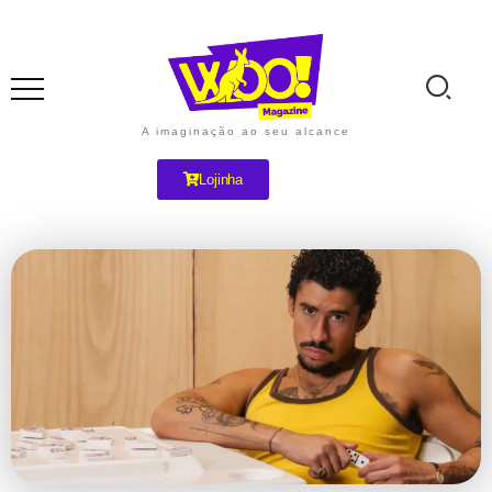
A imaginação ao seu alcance
Lojinha