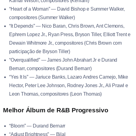
Kamal Wilson, compositores (Kehlani)
“Heart of a Woman” — David Bishop e Summer Walker,
compositores (Summer Walker)
“It Depends” — Nico Baran, Chris Brown, Ant Clemons,
Ephrem Lopez Jr., Ryan Press, Bryson Tiller, Elliott Trent e
Dewain Whitmore Jr., compositores (Chris Brown com
participação de Bryson Tiller)
“Overqualified” — James John Abrahart Jr e Durand
Bernarr, compositores (Durand Bernarr)
“Yes It Is” — Jariuce Banks, Lazaro Andres Camejo, Mike
Hector, Peter Lee Johnson, Rodney Jones Jr., Ali Prawl e
Leon Thomas, compositores (Leon Thomas)
Melhor Álbum de R&B Progressivo
“Bloom” — Durand Bernarr
“Adjust Brightness” — Bilal