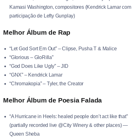
Kamasi Washington, compositores (Kendrick Lamar com
participação de Lefty Gunplay)
Melhor Álbum de Rap
“Let God Sort Em Out” – Clipse, Pusha T & Malice
“Glorious – GloRilla”
“God Does Like Ugly” – JID
“GNX” – Kendrick Lamar
“Chromakopia” – Tyler, the Creator
Melhor Álbum de Poesia Falada
“A Hurricane in Heels: healed people don’t act like that”
(partially recorded live @City Winery & other places) —
Queen Sheba