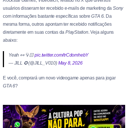
Rockstar Games
,
Videotech,
relatou no
X
que diversos
usuários disseram ter recebido e-mails de marketing da
Sony
com informações bastante específicas sobre
GTA 6
. Da
mesma forma, outros apontam ter recebido notificações
diretamente em suas contas da
PlayStation
. Veja alguns
abaixo:
Yeah 👀👇🏻
pic.twitter.com/trCdomhebY
— JILL ✪ (@JILL_V010)
May 8, 2026
E você, comprará um novo videogame apenas para jogar
GTA 6
?