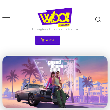
A imaginação ao seu alcance
Lojinha