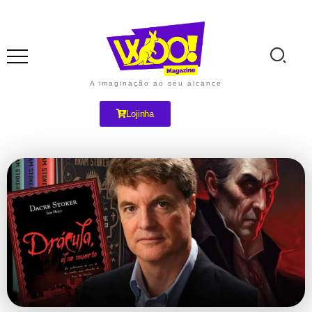
A imaginação ao seu alcance
Lojinha