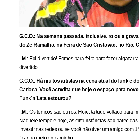
G.C.O.: Na semana passada, inclusive, rolou a grav
do Zé Ramalho, na Feira de São Cristóvão, no Rio. 
I.M.:
Foi divertido! Fomos para feira para fazer algazarra
divertido.
G.C.O.: Há muitos artistas na cena atual do funk e 
Carioca. Você acredita que hoje o espaço para novo
Funk’n’Lata estourou?
I.M.:
Os tempos são outros. Hoje, tá tudo voltado para in
Naquele tempo e hoje, as circunstâncias são parecidas,
investir nas redes ou se você não tiver um amigo com 1
ficar no meio do caminho.