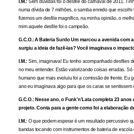
I.M.:
Sem dúvidas foi o desfile do carnaval de 2011. Tí
numa dívida de 7 milhões, o samba enredo que escolhi
fizemos um desfile magnífico, na minha opinião, o melh
mim aquele desfile foi o campeão.
G.C.O.: A Bateria Surdo Um marcou a avenida com a
surgiu a ideia de fazê-las? Você imaginava o impact
I.M.:
Sim, imaginava! Eu tenho acompanhado desfiles de
no meu entender. Estão valorizando coisas erradas. Só s
humano que mais evoluiu foi a comissão de frente. Eu g
ano eu imaginava algo para que os caras se sentissem 
G.C.O.: Nesse ano, o Funk’n’Lata completa 23 anos 
projeto. Conta para a gente como foi a elaboração 
I.M.:
O que podem esperar é um resultado percussivo qu
bandas tocando com instrumentos de bateria de escol