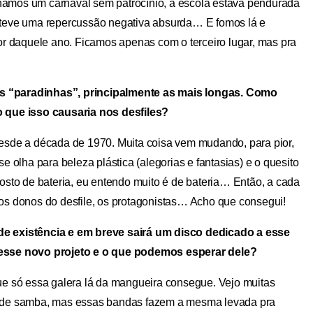
nhamos um carnaval sem patrocínio, a escola estava pendurada
 teve uma repercussão negativa absurda… E fomos lá e
or daquele ano. Ficamos apenas com o terceiro lugar, mas pra
s “paradinhas”, principalmente as mais longas. Como
o que isso causaria nos desfiles?
sde a década de 1970. Muita coisa vem mudando, para pior,
e olha para beleza plástica (alegorias e fantasias) e o quesito
osto de bateria, eu entendo muito é de bateria… Então, a cada
os donos do desfile, os protagonistas… Acho que consegui!
de existência e em breve sairá um disco dedicado a esse
desse novo projeto e o que podemos esperar dele?
e só essa galera lá da mangueira consegue. Vejo muitas
a de samba, mas essas bandas fazem a mesma levada pra