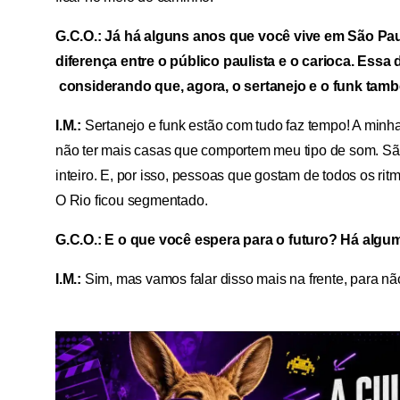
G.C.O.: Já há alguns anos que você vive em São Paul
diferença entre o público paulista e o carioca. Essa
considerando que, agora, o sertanejo e o funk ta
I.M.:
Sertanejo e funk estão com tudo faz tempo! A minha
não ter mais casas que comportem meu tipo de som. Sã
inteiro. E, por isso, pessoas que gostam de todos os r
O Rio ficou segmentado.
G.C.O.: E o que você espera para o futuro? Há algum 
I.M.:
Sim, mas vamos falar disso mais na frente, para nã