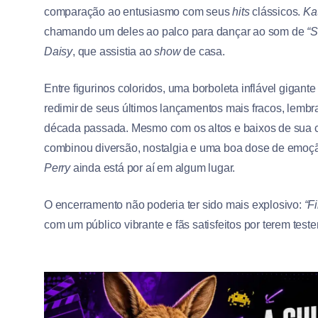
comparação ao entusiasmo com seus
hits
clássicos.
Ka
chamando um deles ao palco para dançar ao som de
“S
Daisy
, que assistia ao
show
de casa.
Entre figurinos coloridos, uma borboleta inflável gigant
redimir de seus últimos lançamentos mais fracos, lemb
década passada. Mesmo com os altos e baixos de sua c
combinou diversão, nostalgia e uma boa dose de emoç
Perry
ainda está por aí em algum lugar.
O encerramento não poderia ter sido mais explosivo:
“F
com um público vibrante e fãs satisfeitos por terem 