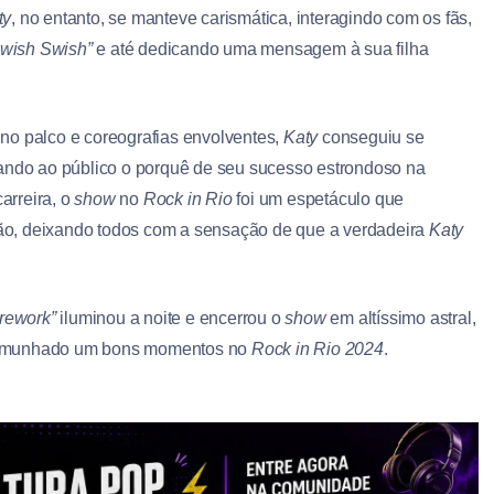
ty
, no entanto, se manteve carismática, interagindo com os fãs,
wish Swish”
e até dedicando uma mensagem à sua filha
e no palco e coreografias envolventes,
Katy
conseguiu se
rando ao público o porquê de seu sucesso estrondoso na
arreira, o
show
no
Rock in Rio
foi um espetáculo que
ão, deixando todos com a sensação de que a verdadeira
Katy
irework”
iluminou a noite e encerrou o
show
em altíssimo astral,
testemunhado um bons momentos no
Rock in Rio 2024
.