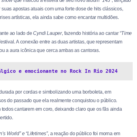
m
show
que marcou a estreia de seu novo álbum
“143”
, lançado
 suas apostas atuais com uma forte dose de hits clássicos,
ises artísticas, ela ainda sabe como encantar multidões.
ante ao lado de
Cyndi Lauper
, fazendo história ao cantar
“Time
ival. A conexão entre as duas artistas, que representam
çou a aura icônica que cerca ambas as cantoras.
álgico e emocionante no Rock In Rio 2024
urada por cordas e simbolizando uma borboleta, em
ssos do passado que ela realmente conquistou o público.
 todos cantarem em coro, deixando claro que os fãs ainda
ertido.
s World” e “Lifetimes”
, a reação do público foi morna em