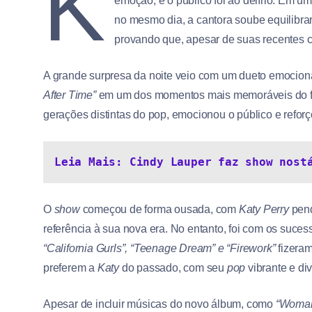
K
emoção, e o público foi ao delírio. Em u
no mesmo dia, a cantora soube equilibrar
provando que, apesar de suas recentes cr
A grande surpresa da noite veio com um dueto emocion
After Time”
em um dos momentos mais memoráveis do fest
gerações distintas do pop, emocionou o público e refor
Leia Mais: Cindy Lauper faz show nost
O
show
começou de forma ousada, com
Katy Perry
pend
referência à sua nova era. No entanto, foi com os suce
“California Gurls”, “Teenage Dream” e “Firework”
fizeram
preferem a
Katy
do passado, com seu
pop
vibrante e div
Apesar de incluir músicas do novo álbum, como
“Woman’