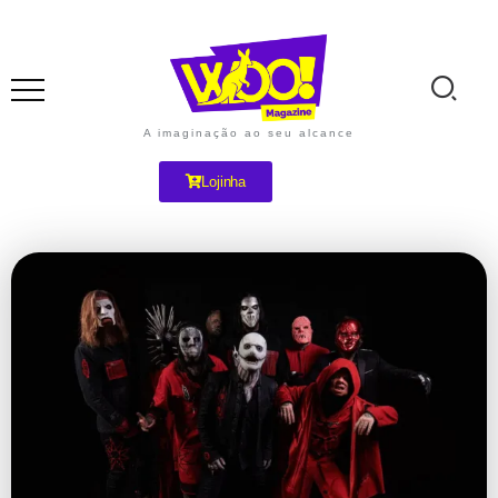
A imaginação ao seu alcance
Lojinha