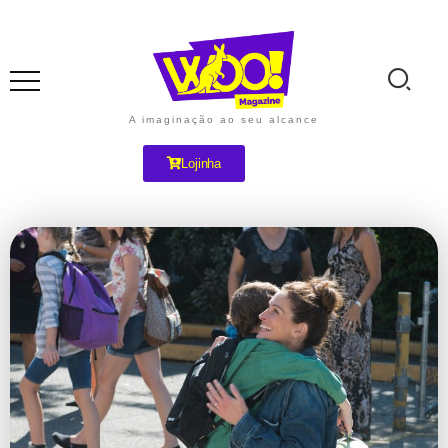
A imaginação ao seu alcance
Lojinha