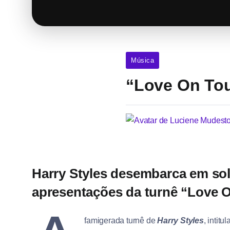
Música
“Love On Tou
Harry Styles
desembarca em solo
apresentações da turnê “Love O
famigerada turnê de
Harry Styles
, intitu