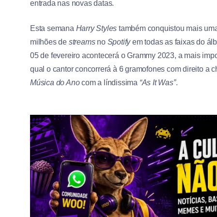
entrada nas novas datas.
Esta semana
Harry Styles
também conquistou mais uma 
milhões de
streams
no
Spotify
em todas as faixas do á
05 de fevereiro acontecerá o Grammy 2023, a mais impo
qual o cantor concorrerá à 6 gramofones com direito a ch
Música do Ano
com a líndissima
“As It Was”
.