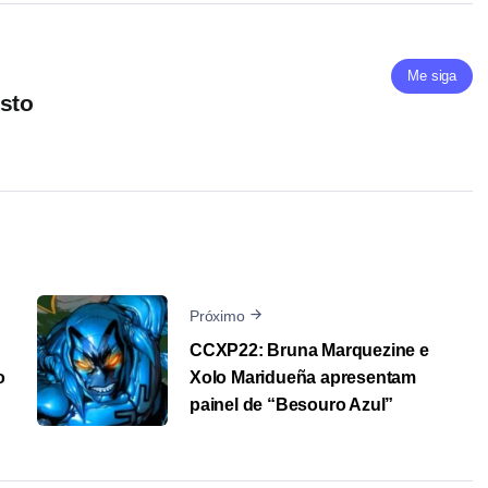
Me siga
sto
Próximo
CCXP22: Bruna Marquezine e
o
Xolo Maridueña apresentam
painel de “Besouro Azul”