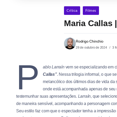
Crítica
Filmes
Maria Callas 
Rodrigo Chinchio
28 de outubro de 2024
3 M
P
ablo Larraín
vem se especializando em c
Callas”
. Nessa trilogia informal, o que 
melancólico dos últimos dias de vida da
onde está acompanhada apenas de seu mo
testemunhar suas apresentações.
Larraín
, que selecion
de maneira sensível, acompanhando a personagem com
Seu estilo faz com que o espectador tenha a impressão 