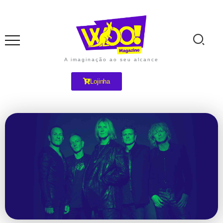
A imaginação ao seu alcance
Lojinha