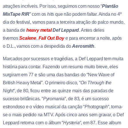
atrações incríveis. Por isso, seguimos com nosso “
Plantão
MixTape RIR
” com os
hits
que não podem faltar. Ainda no 4º
dia do festival, vamos para a terceira atração do palco mundo,
a banda de
heavy metal
Def Leppard
. Antes deles
tivemos
Scalene
,
Fall Out Boy
e para encerrar a noite, após
o D.L., vamos com a despedida do
Aerosmith
.
Marcados por sucessos e tragédias, a Def Leppard tem muita
história para contar. Fazendo um resumo muito breve, eles
surgiram em 77 e são uma das bandas do “New Wave of
British Heavy Metal”. O primeiro disco, “
On Through the
Night
“, de 80, ficou entre as quinze mais das paradas de
sucesso britânicas. “
Pyromania
“, de 83, é um sucesso
estrondoso e o vídeo musical da canção “
Photograph
“, torna-
se o mais pedido na MTV. Após cinco anos sem gravar, o Def
Leppard retorna com o álbum “
Hysteria
“, em 87. Esse album