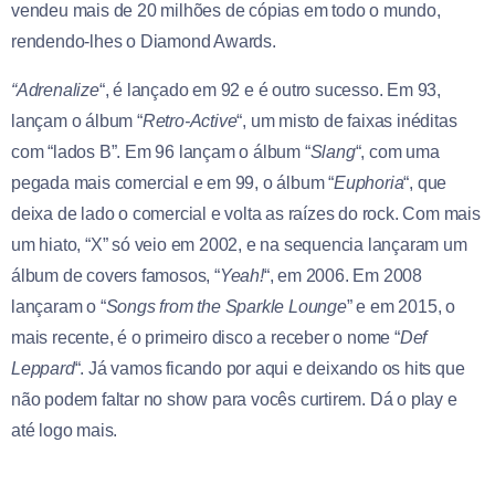
vendeu mais de 20 milhões de cópias em todo o mundo,
rendendo-lhes o Diamond Awards.
“Adrenalize
“, é lançado em 92 e é outro sucesso. Em 93,
lançam o álbum “
Retro-Active
“, um misto de faixas inéditas
com “lados B”. Em 96 lançam o álbum “
Slang
“, com uma
pegada mais comercial e em 99, o álbum “
Euphoria
“, que
deixa de lado o comercial e volta as raízes do rock. Com mais
um hiato, “X” só veio em 2002, e na sequencia lançaram um
álbum de covers famosos, “
Yeah!
“, em 2006. Em 2008
lançaram o “
Songs from the Sparkle Lounge
” e em 2015, o
mais recente, é o primeiro disco a receber o nome “
Def
Leppard
“. Já vamos ficando por aqui e deixando os hits que
não podem faltar no show para vocês curtirem. Dá o play e
até logo mais.