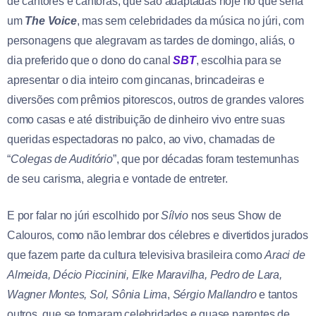
de cantores e cantoras, que são adaptadas hoje no que seria
um
The Voice
, mas sem celebridades da música no júri, com
personagens que alegravam as tardes de domingo, aliás, o
dia preferido que o dono do canal
SBT
, escolhia para se
apresentar o dia inteiro com gincanas, brincadeiras e
diversões com prêmios pitorescos, outros de grandes valores
como casas e até distribuição de dinheiro vivo entre suas
queridas espectadoras no palco, ao vivo, chamadas de
“
Colegas de Auditório
”, que por décadas foram testemunhas
de seu carisma, alegria e vontade de entreter.
E por falar no júri escolhido por
Sílvio
nos seus Show de
Calouros, como não lembrar dos célebres e divertidos jurados
que fazem parte da cultura televisiva brasileira como
Araci de
Almeida, Décio Piccinini, Elke Maravilha, Pedro de Lara,
Wagner Montes, Sol, Sônia Lima
,
Sérgio Mallandro
e tantos
outros, que se tornaram celebridades e quase parentes de