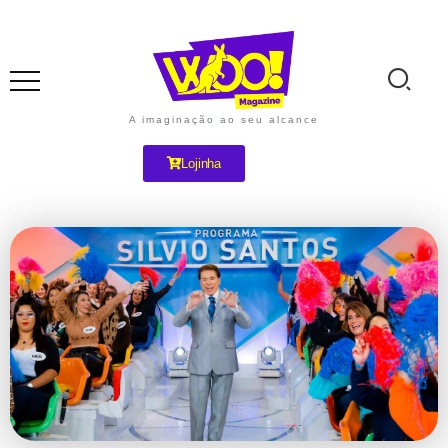
A imaginação ao seu alcance
Lojinha