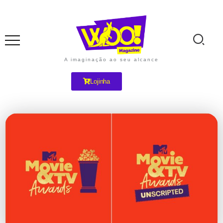
A imaginação ao seu alcance
Lojinha