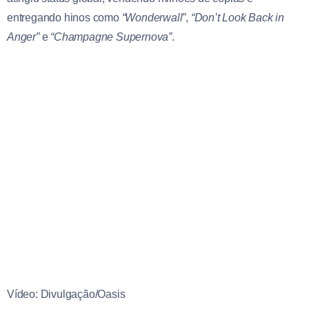
entregando hinos como
“Wonderwall”
,
“Don’t Look Back in
Anger”
e
“Champagne Supernova”
.
Vídeo: Divulgação/Oasis