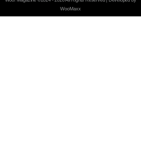
WooMaxx