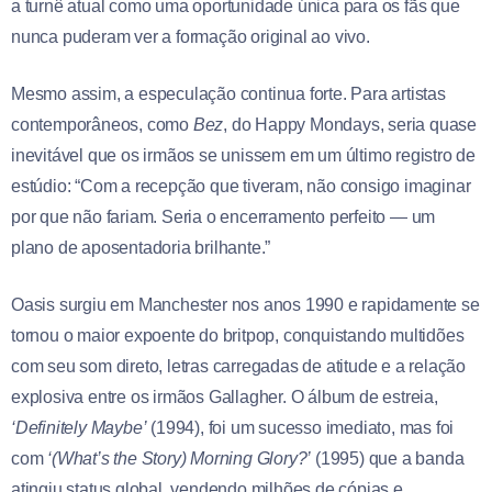
a turnê atual como uma oportunidade única para os fãs que
nunca puderam ver a formação original ao vivo.
Mesmo assim, a especulação continua forte. Para artistas
contemporâneos, como
Bez
, do Happy Mondays, seria quase
inevitável que os irmãos se unissem em um último registro de
estúdio: “Com a recepção que tiveram, não consigo imaginar
por que não fariam. Seria o encerramento perfeito — um
plano de aposentadoria brilhante.”
Oasis surgiu em Manchester nos anos 1990 e rapidamente se
tornou o maior expoente do britpop, conquistando multidões
com seu som direto, letras carregadas de atitude e a relação
explosiva entre os irmãos Gallagher. O álbum de estreia,
‘Definitely Maybe’
(1994), foi um sucesso imediato, mas foi
com
‘(What’s the Story) Morning Glory?’
(1995) que a banda
atingiu status global, vendendo milhões de cópias e