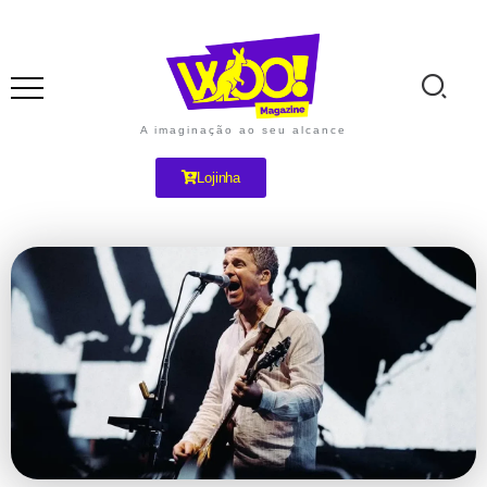
A imaginação ao seu alcance
Lojinha