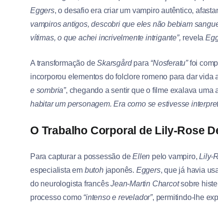
Eggers
, o desafio era criar um vampiro autêntico, afas
vampiros antigos, descobri que eles não bebiam sang
vítimas, o que achei incrivelmente intrigante”,
revela
Egg
A transformação de
Skarsgård
para
“Nosferatu”
foi comp
incorporou elementos do folclore romeno para dar vida
e sombria”
, chegando a sentir que o filme exalava uma au
habitar um personagem. Era como se estivesse interpre
O Trabalho Corporal de Lily-Rose D
Para capturar a possessão de
Ellen
pelo vampiro,
Lily-
especialista em
butoh
japonês.
Eggers
, que já havia u
do neurologista francês
Jean-Martin Charcot
sobre histe
processo como
“intenso e revelador”
, permitindo-lhe e