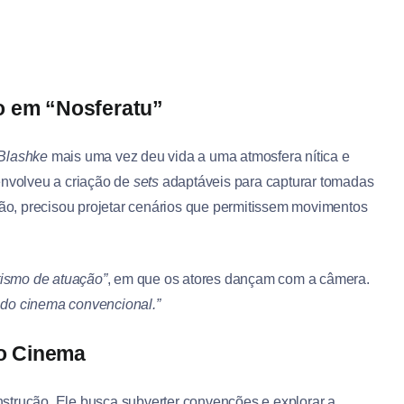
o em “Nosferatu”
 Blashke
mais uma vez deu vida a uma atmosfera nítica e
nvolveu a criação de
sets
adaptáveis para capturar tomadas
o, precisou projetar cenários que permitissem movimentos
etismo de atuação”
, em que os atores dançam com a câmera.
e do cinema convencional.”
o Cinema
nstrução. Ele busca subverter convenções e explorar a