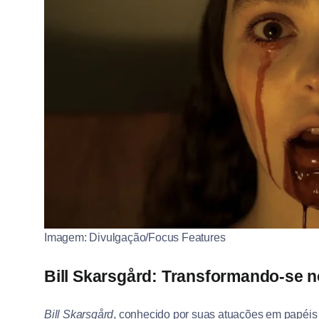
Imagem: Divulgação/Focus Features
Bill Skarsgård: Transformando-se 
Bill Skarsgård
, conhecido por suas atuações em papéi