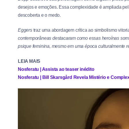
desejos e emoções. Essa complexidade é ampliada pe
descoberta e o medo.
Eggers
traz uma abordagem crítica ao simbolismo vitor
contemporâneas destacaram como essas heroínas somb
psique feminina, mesmo em uma época culturalmente re
LEIA MAIS
Nosferatu | Assista ao teaser inédito
Nosferatu | Bill Skarsgård Revela Mistério e Compl