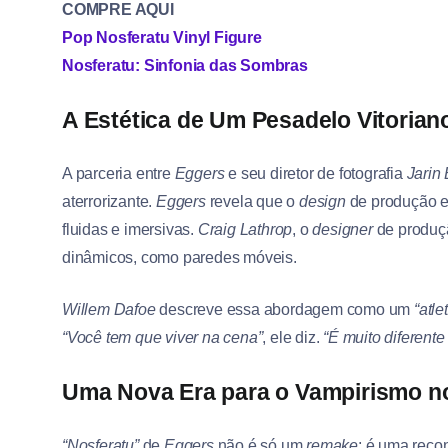
COMPRE AQUI
Pop Nosferatu Vinyl Figure
Nosferatu: Sinfonia das Sombras
A Estética de Um Pesadelo Vitorian
A parceria entre
Eggers
e seu diretor de fotografia
Jarin
aterrorizante.
Eggers
revela que o
design
de produção e
fluidas e imersivas.
Craig Lathrop
, o
designer
de produçã
dinâmicos, como paredes móveis.
Willem Dafoe
descreve essa abordagem como um
“atl
“Você tem que viver na cena”
, ele diz.
“É muito diferent
Uma Nova Era para o Vampirismo n
“Nosferatu”
de
Eggers
não é só um
remake
; é uma reco