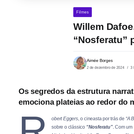
Filmes
Willem Dafoe
“Nosferatu” 
Aimée Borges
2 de dezembro de 2024
3 
Os segredos da estrutura narrat
emociona plateias ao redor do
R
obert Eggers
, o cineasta por trás de
“A 
sobre o clássico
“Nosferatu”
. Com um 