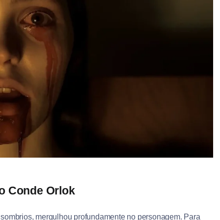
no Conde Orlok
s sombrios, mergulhou profundamente no personagem. Para