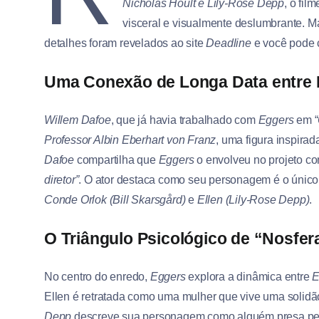
Nicholas Hoult e Lily-Rose Depp
, o fi
visceral e visualmente deslumbrante. M
detalhes foram revelados ao site
Deadline
e você pode c
Uma Conexão de Longa Data entre 
Willem Dafoe
, que já havia trabalhado com
Eggers
em “
Professor Albin Eberhart von Franz
, uma figura inspira
Dafoe
compartilha que
Eggers
o envolveu no projeto c
diretor”
. O ator destaca como seu personagem é o únic
Conde Orlok (Bill Skarsgård)
e
Ellen (Lily-Rose Depp)
.
O Triângulo Psicológico de “Nosfer
No centro do enredo,
Eggers
explora a dinâmica entre
E
Ellen é retratada como uma mulher que vive uma solid
Depp
descreve sua personagem como alguém presa pela