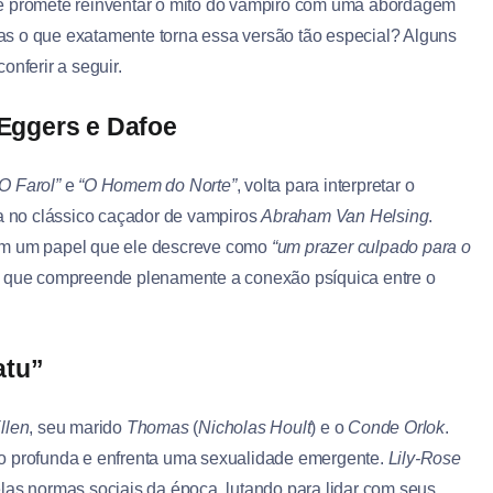
lme promete reinventar o mito do vampiro com uma abordagem
as o que exatamente torna essa versão tão especial? Alguns
onferir a seguir.
Eggers e Dafoe
O Farol”
e
“O Homem do Norte”
, volta para interpretar o
da no clássico caçador de vampiros
Abraham Van Helsing
.
om um papel que ele descreve como
“um prazer culpado para o
o que compreende plenamente a conexão psíquica entre o
atu”
llen
, seu marido
Thomas
(
Nicholas Hoult
) e o
Conde Orlok
.
ão profunda e enfrenta uma sexualidade emergente.
Lily-Rose
s normas sociais da época, lutando para lidar com seus