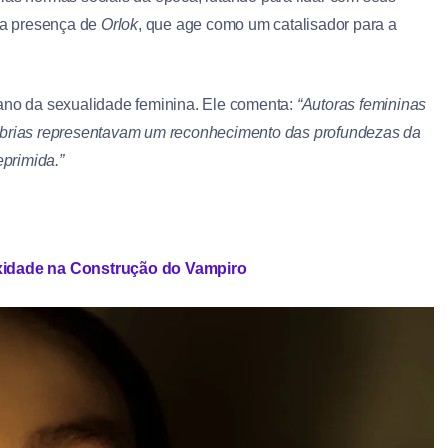
la presença de
Orlok
, que age como um catalisador para a
iano da sexualidade feminina. Ele comenta:
“Autoras femininas
rias representavam um reconhecimento das profundezas da
primida.”
exidade na Construção do Vampiro