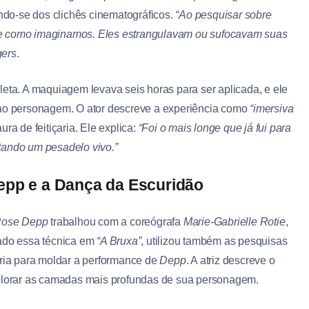
tando-se dos clichês cinematográficos.
“Ao pesquisar sobre
ue como imaginamos. Eles estrangulavam ou sufocavam suas
ers
.
leta. A maquiagem levava seis horas para ser aplicada, e ele
 ao personagem. O ator descreve a experiência como
“imersiva
ra de feitiçaria. Ele explica:
“Foi o mais longe que já fui para
tando um pesadelo vivo.”
epp e a Dança da Escuridão
Rose Depp
trabalhou com a coreógrafa
Marie-Gabrielle Rotie
,
sado essa técnica em
“A Bruxa”
, utilizou também as pesquisas
ria para moldar a performance de
Depp
. A atriz descreve o
xplorar as camadas mais profundas de sua personagem.