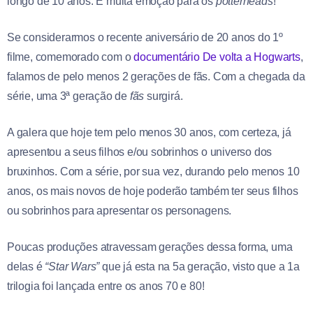
longo de 10 anos. É muita emoção para os
potterheads
!
Se considerarmos o recente aniversário de 20 anos do 1⁠º
filme, comemorado com o
documentário De volta a Hogwarts
,
falamos de pelo menos 2 gerações de fãs. Com a chegada da
série, uma 3⁠ª geração de
fãs
surgirá.
A galera que hoje tem pelo menos 30 anos, com certeza, já
apresentou a seus filhos e/ou sobrinhos o universo dos
bruxinhos. Com a série, por sua vez, durando pelo menos 10
anos, os mais novos de hoje poderão também ter seus filhos
ou sobrinhos para apresentar os personagens.
Poucas produções atravessam gerações dessa forma, uma
delas é
“Star Wars”
que já esta na 5a geração, visto que a 1a
trilogia foi lançada entre os anos 70 e 80!