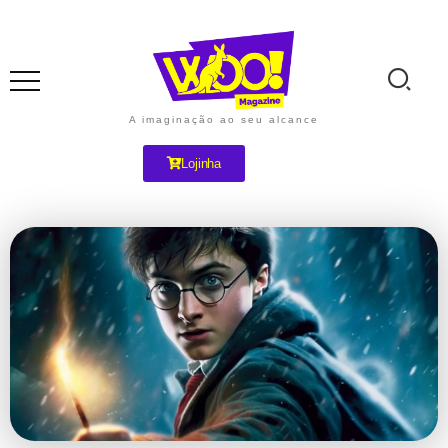
A imaginação ao seu alcance
Lojinha