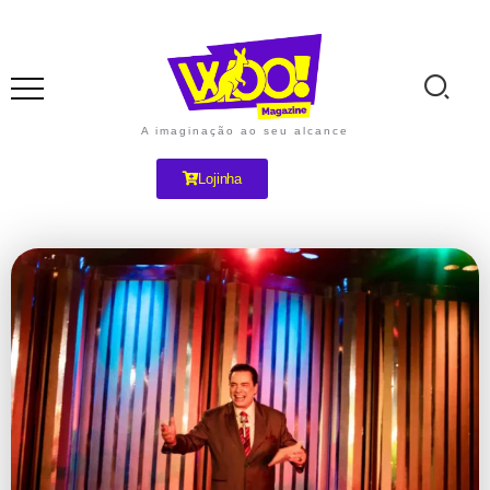
A imaginação ao seu alcance
Lojinha