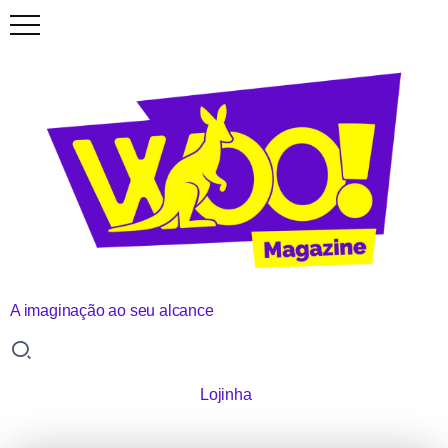
A imaginação ao seu alcance
Lojinha