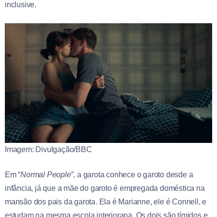
inclusive.
Imagem: Divulgação/BBC
Em “
Normal People
”, a garota conhece o garoto desde a
infância, já que a mãe do garoto é empregada doméstica na
mansão dos pais da garota. Ela é Marianne, ele é Connell, e
estudam na mesma escola interiorana. Os dois são tímidos e